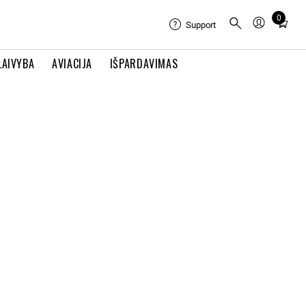
0
Total
Support
items
in
LAIVYBA
AVIACIJA
IŠPARDAVIMAS
cart:
0