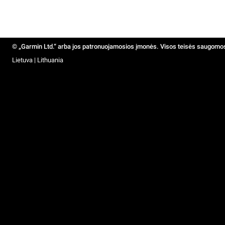
© „Garmin Ltd.“ arba jos patronuojamosios įmonės. Visos teisės saugomo
Lietuva | Lithuania