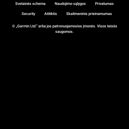
Svetainės schema
Naudojimo sąlygos
Privatumas
Security
Atitiktis
Skaitmeninis prieinamumas
© „Garmin Ltd.“ arba jos patronuojamosios įmonės. Visos teisės
saugomos.