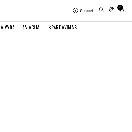
0
Total
Support
items
in
LAIVYBA
AVIACIJA
IŠPARDAVIMAS
cart:
0