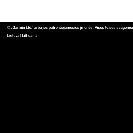
© „Garmin Ltd.“ arba jos patronuojamosios įmonės. Visos teisės saugomo
Lietuva | Lithuania