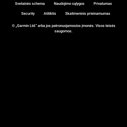
Svetainės schema
Naudojimo sąlygos
Privatumas
Security
Atitiktis
Skaitmeninis prieinamumas
© „Garmin Ltd.“ arba jos patronuojamosios įmonės. Visos teisės
saugomos.