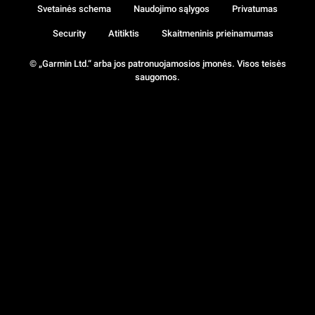
Svetainės schema
Naudojimo sąlygos
Privatumas
Security
Atitiktis
Skaitmeninis prieinamumas
© „Garmin Ltd.“ arba jos patronuojamosios įmonės. Visos teisės
saugomos.