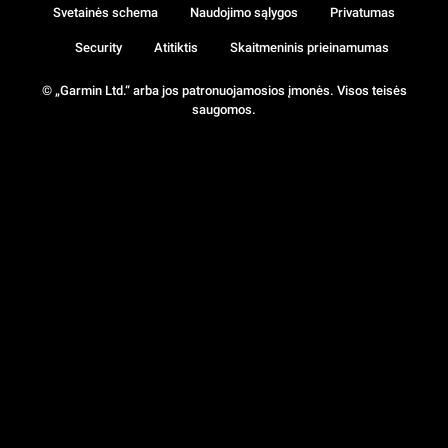
Svetainės schema
Naudojimo sąlygos
Privatumas
Security
Atitiktis
Skaitmeninis prieinamumas
© „Garmin Ltd.“ arba jos patronuojamosios įmonės. Visos teisės
saugomos.