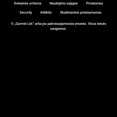
Svetainės schema
Naudojimo sąlygos
Privatumas
Security
Atitiktis
Skaitmeninis prieinamumas
© „Garmin Ltd.“ arba jos patronuojamosios įmonės. Visos teisės
saugomos.