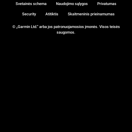
Svetainės schema
Naudojimo sąlygos
Privatumas
Security
Atitiktis
Skaitmeninis prieinamumas
© „Garmin Ltd.“ arba jos patronuojamosios įmonės. Visos teisės
saugomos.