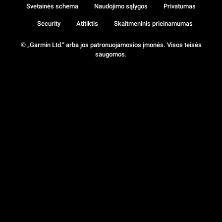
Svetainės schema
Naudojimo sąlygos
Privatumas
Security
Atitiktis
Skaitmeninis prieinamumas
© „Garmin Ltd.“ arba jos patronuojamosios įmonės. Visos teisės
saugomos.