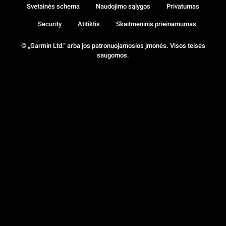
Svetainės schema
Naudojimo sąlygos
Privatumas
Security
Atitiktis
Skaitmeninis prieinamumas
© „Garmin Ltd.“ arba jos patronuojamosios įmonės. Visos teisės
saugomos.