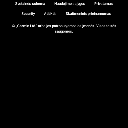
Svetainės schema
Naudojimo sąlygos
Privatumas
Security
Atitiktis
Skaitmeninis prieinamumas
© „Garmin Ltd.“ arba jos patronuojamosios įmonės. Visos teisės
saugomos.