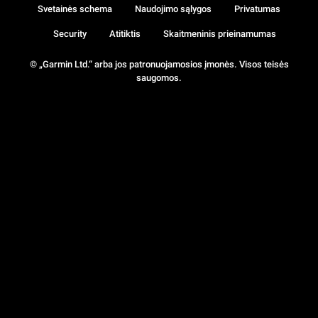
Svetainės schema
Naudojimo sąlygos
Privatumas
Security
Atitiktis
Skaitmeninis prieinamumas
© „Garmin Ltd.“ arba jos patronuojamosios įmonės. Visos teisės
saugomos.