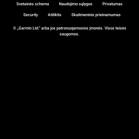
Svetainės schema
Naudojimo sąlygos
Privatumas
Security
Atitiktis
Skaitmeninis prieinamumas
© „Garmin Ltd.“ arba jos patronuojamosios įmonės. Visos teisės
saugomos.