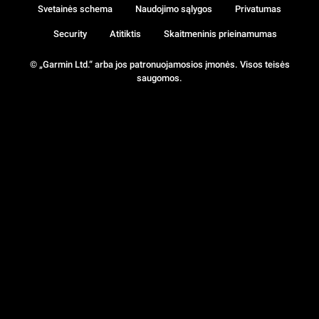
Svetainės schema
Naudojimo sąlygos
Privatumas
Security
Atitiktis
Skaitmeninis prieinamumas
© „Garmin Ltd.“ arba jos patronuojamosios įmonės. Visos teisės
saugomos.