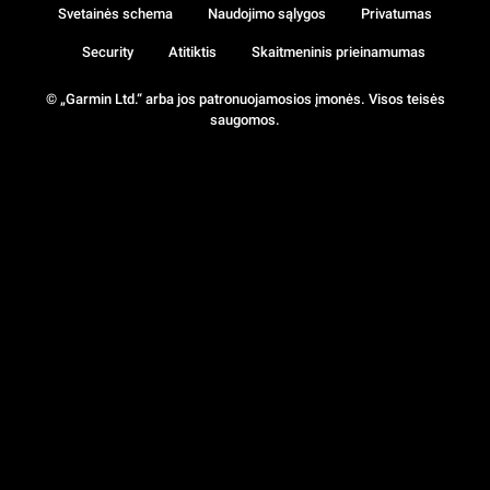
Svetainės schema
Naudojimo sąlygos
Privatumas
Security
Atitiktis
Skaitmeninis prieinamumas
© „Garmin Ltd.“ arba jos patronuojamosios įmonės. Visos teisės
saugomos.