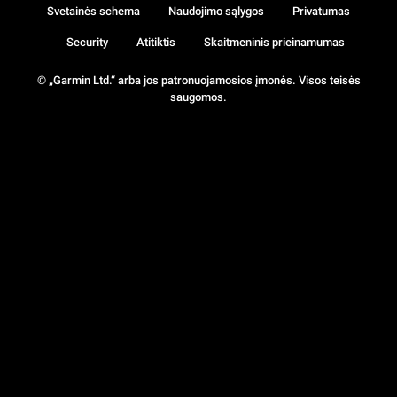
Svetainės schema
Naudojimo sąlygos
Privatumas
Security
Atitiktis
Skaitmeninis prieinamumas
© „Garmin Ltd.“ arba jos patronuojamosios įmonės. Visos teisės
saugomos.