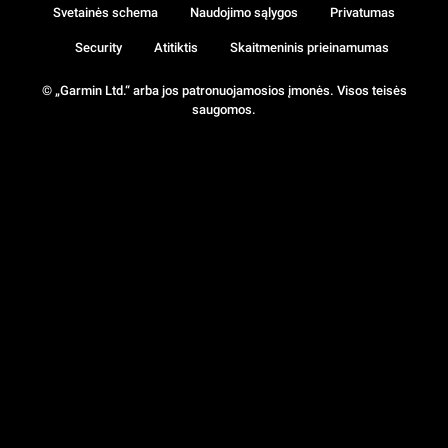
Svetainės schema
Naudojimo sąlygos
Privatumas
Security
Atitiktis
Skaitmeninis prieinamumas
© „Garmin Ltd.“ arba jos patronuojamosios įmonės. Visos teisės
saugomos.