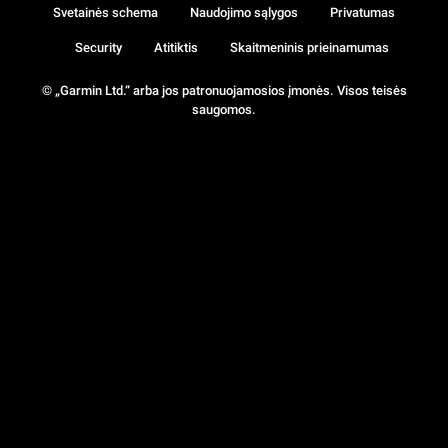
Svetainės schema
Naudojimo sąlygos
Privatumas
Security
Atitiktis
Skaitmeninis prieinamumas
© „Garmin Ltd.“ arba jos patronuojamosios įmonės. Visos teisės
saugomos.