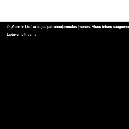
© „Garmin Ltd.“ arba jos patronuojamosios įmonės. Visos teisės saugomo
Lietuva | Lithuania