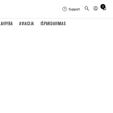
0
Total
Support
items
in
LAIVYBA
AVIACIJA
IŠPARDAVIMAS
cart:
0