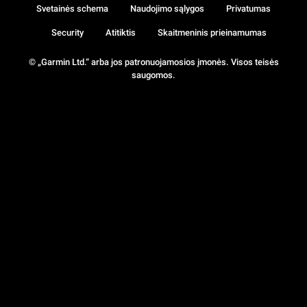
Svetainės schema
Naudojimo sąlygos
Privatumas
Security
Atitiktis
Skaitmeninis prieinamumas
© „Garmin Ltd.“ arba jos patronuojamosios įmonės. Visos teisės
saugomos.