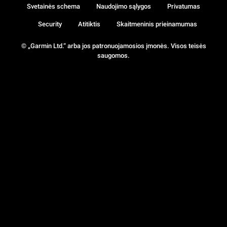
Svetainės schema
Naudojimo sąlygos
Privatumas
Security
Atitiktis
Skaitmeninis prieinamumas
© „Garmin Ltd.“ arba jos patronuojamosios įmonės. Visos teisės
saugomos.