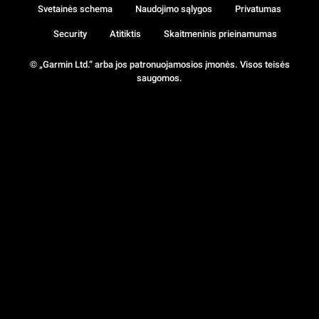
Svetainės schema
Naudojimo sąlygos
Privatumas
Security
Atitiktis
Skaitmeninis prieinamumas
© „Garmin Ltd.“ arba jos patronuojamosios įmonės. Visos teisės
saugomos.