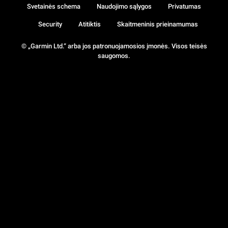
Svetainės schema
Naudojimo sąlygos
Privatumas
Security
Atitiktis
Skaitmeninis prieinamumas
© „Garmin Ltd.“ arba jos patronuojamosios įmonės. Visos teisės
saugomos.