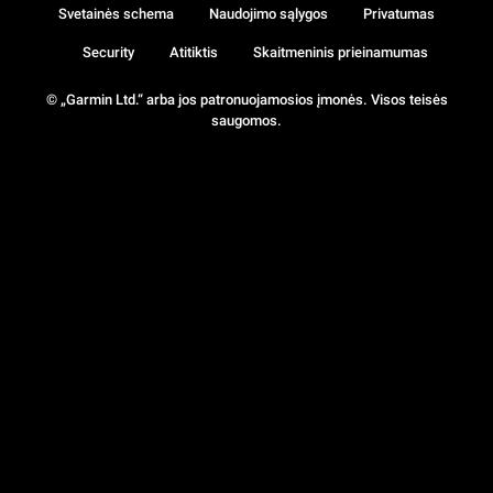
Svetainės schema
Naudojimo sąlygos
Privatumas
Security
Atitiktis
Skaitmeninis prieinamumas
© „Garmin Ltd.“ arba jos patronuojamosios įmonės. Visos teisės
saugomos.