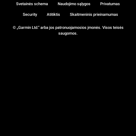
Svetainės schema
Naudojimo sąlygos
Privatumas
Security
Atitiktis
Skaitmeninis prieinamumas
© „Garmin Ltd.“ arba jos patronuojamosios įmonės. Visos teisės
saugomos.