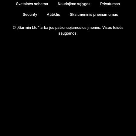
Svetainės schema
Naudojimo sąlygos
Privatumas
Security
Atitiktis
Skaitmeninis prieinamumas
© „Garmin Ltd.“ arba jos patronuojamosios įmonės. Visos teisės
saugomos.