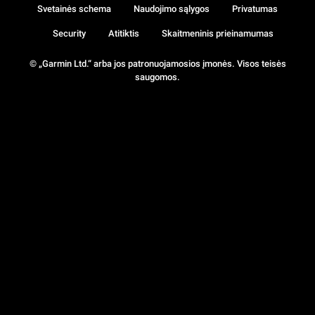
Svetainės schema
Naudojimo sąlygos
Privatumas
Security
Atitiktis
Skaitmeninis prieinamumas
© „Garmin Ltd.“ arba jos patronuojamosios įmonės. Visos teisės
saugomos.