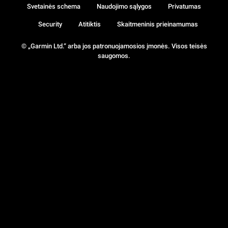
Svetainės schema
Naudojimo sąlygos
Privatumas
Security
Atitiktis
Skaitmeninis prieinamumas
© „Garmin Ltd.“ arba jos patronuojamosios įmonės. Visos teisės
saugomos.