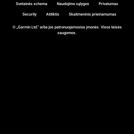
Svetainės schema
Naudojimo sąlygos
Privatumas
Security
Atitiktis
Skaitmeninis prieinamumas
© „Garmin Ltd.“ arba jos patronuojamosios įmonės. Visos teisės
saugomos.