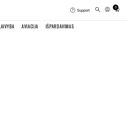
0
Total
Support
items
in
LAIVYBA
AVIACIJA
IŠPARDAVIMAS
cart:
0