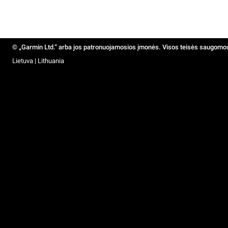
© „Garmin Ltd.“ arba jos patronuojamosios įmonės. Visos teisės saugomo
Lietuva | Lithuania