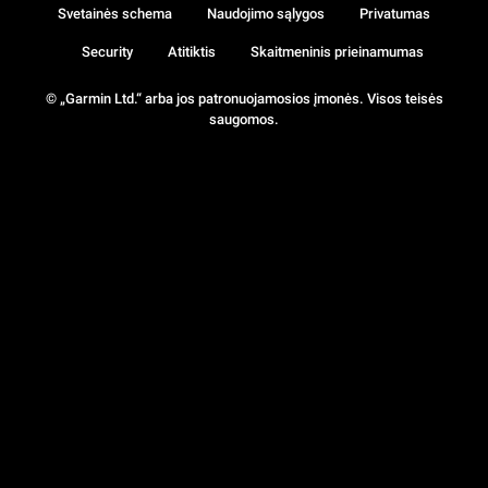
Svetainės schema
Naudojimo sąlygos
Privatumas
Security
Atitiktis
Skaitmeninis prieinamumas
© „Garmin Ltd.“ arba jos patronuojamosios įmonės. Visos teisės
saugomos.