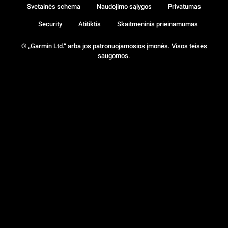
Svetainės schema
Naudojimo sąlygos
Privatumas
Security
Atitiktis
Skaitmeninis prieinamumas
© „Garmin Ltd.“ arba jos patronuojamosios įmonės. Visos teisės
saugomos.