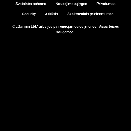
Svetainės schema
Naudojimo sąlygos
Privatumas
Security
Atitiktis
Skaitmeninis prieinamumas
© „Garmin Ltd.“ arba jos patronuojamosios įmonės. Visos teisės
saugomos.