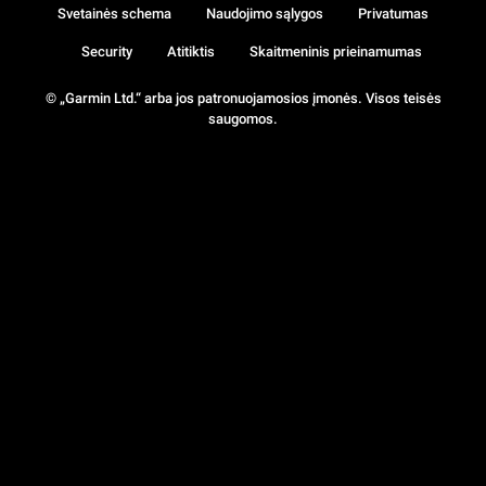
Svetainės schema
Naudojimo sąlygos
Privatumas
Security
Atitiktis
Skaitmeninis prieinamumas
© „Garmin Ltd.“ arba jos patronuojamosios įmonės. Visos teisės
saugomos.