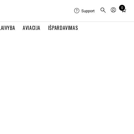
0
Total
Support
items
in
LAIVYBA
AVIACIJA
IŠPARDAVIMAS
cart:
0