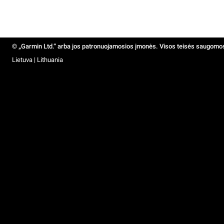
© „Garmin Ltd.“ arba jos patronuojamosios įmonės. Visos teisės saugomo
Lietuva | Lithuania