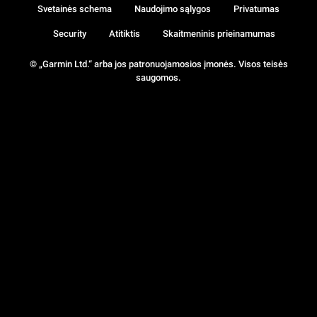
Svetainės schema
Naudojimo sąlygos
Privatumas
Security
Atitiktis
Skaitmeninis prieinamumas
© „Garmin Ltd.“ arba jos patronuojamosios įmonės. Visos teisės
saugomos.