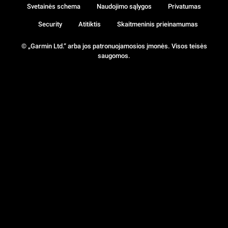
Svetainės schema
Naudojimo sąlygos
Privatumas
Security
Atitiktis
Skaitmeninis prieinamumas
© „Garmin Ltd.“ arba jos patronuojamosios įmonės. Visos teisės
saugomos.