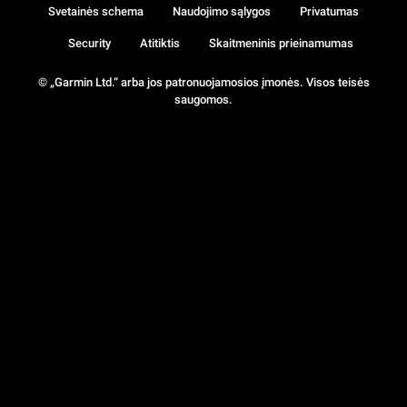
Svetainės schema
Naudojimo sąlygos
Privatumas
Security
Atitiktis
Skaitmeninis prieinamumas
© „Garmin Ltd.“ arba jos patronuojamosios įmonės. Visos teisės
saugomos.