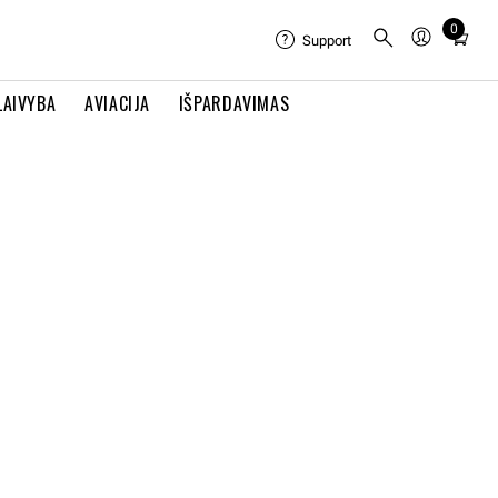
0
Total
Support
items
in
LAIVYBA
AVIACIJA
IŠPARDAVIMAS
cart:
0