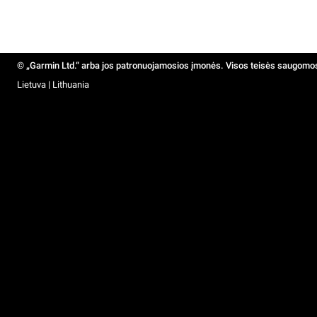
© „Garmin Ltd.“ arba jos patronuojamosios įmonės. Visos teisės saugomo
Lietuva | Lithuania