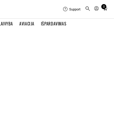
0
Total
Support
items
in
LAIVYBA
AVIACIJA
IŠPARDAVIMAS
cart:
0