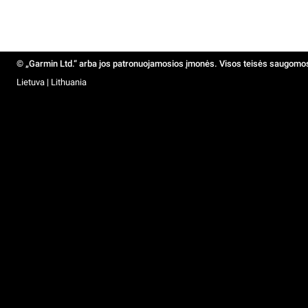
© „Garmin Ltd.“ arba jos patronuojamosios įmonės. Visos teisės saugomo
Lietuva | Lithuania