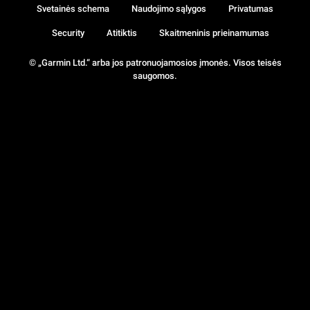
Svetainės schema
Naudojimo sąlygos
Privatumas
Security
Atitiktis
Skaitmeninis prieinamumas
© „Garmin Ltd.“ arba jos patronuojamosios įmonės. Visos teisės
saugomos.