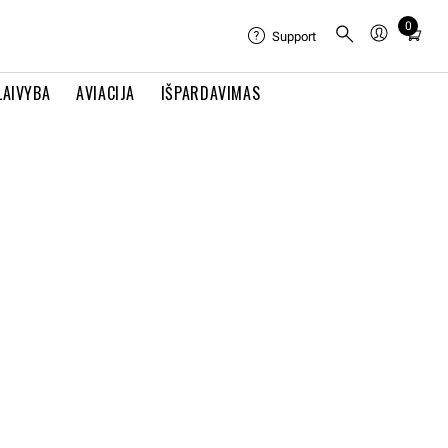
0
Total
Support
items
in
LAIVYBA
AVIACIJA
IŠPARDAVIMAS
cart:
0