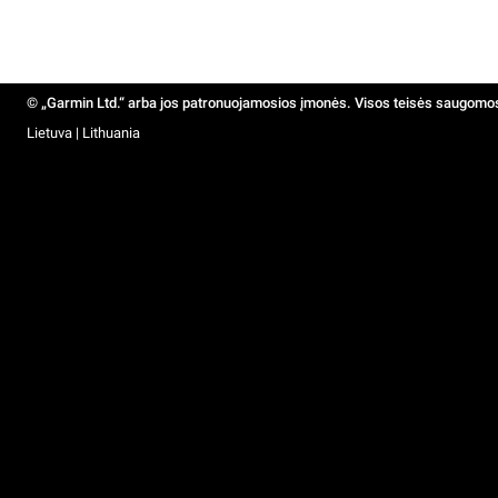
© „Garmin Ltd.“ arba jos patronuojamosios įmonės. Visos teisės saugomo
Lietuva | Lithuania