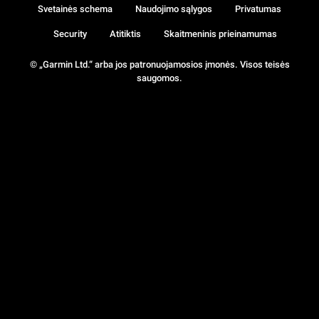
Svetainės schema
Naudojimo sąlygos
Privatumas
Security
Atitiktis
Skaitmeninis prieinamumas
© „Garmin Ltd.“ arba jos patronuojamosios įmonės. Visos teisės
saugomos.