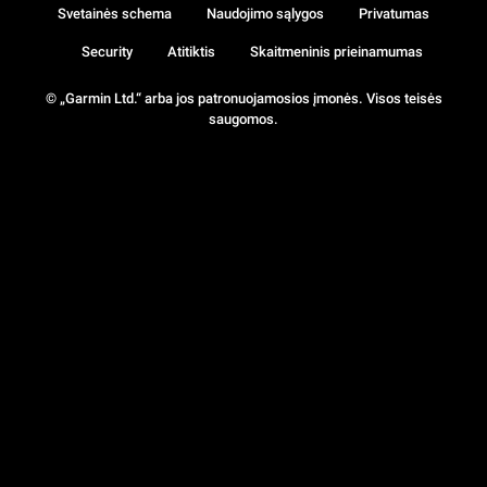
Svetainės schema
Naudojimo sąlygos
Privatumas
Security
Atitiktis
Skaitmeninis prieinamumas
© „Garmin Ltd.“ arba jos patronuojamosios įmonės. Visos teisės
saugomos.