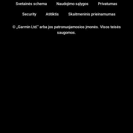
Svetainės schema
Naudojimo sąlygos
Privatumas
Security
Atitiktis
Skaitmeninis prieinamumas
© „Garmin Ltd.“ arba jos patronuojamosios įmonės. Visos teisės
saugomos.