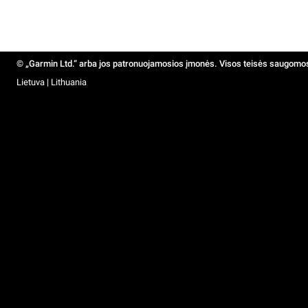
© „Garmin Ltd.“ arba jos patronuojamosios įmonės. Visos teisės saugomo
Lietuva | Lithuania