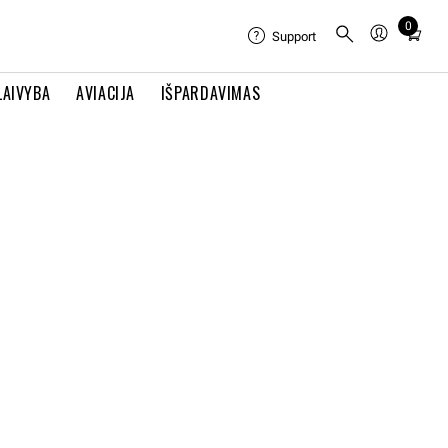
0
Total
Support
items
in
LAIVYBA
AVIACIJA
IŠPARDAVIMAS
cart:
0