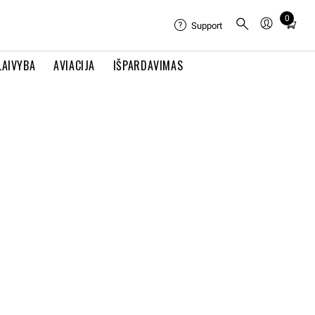
0
Total
Support
items
in
LAIVYBA
AVIACIJA
IŠPARDAVIMAS
cart:
0