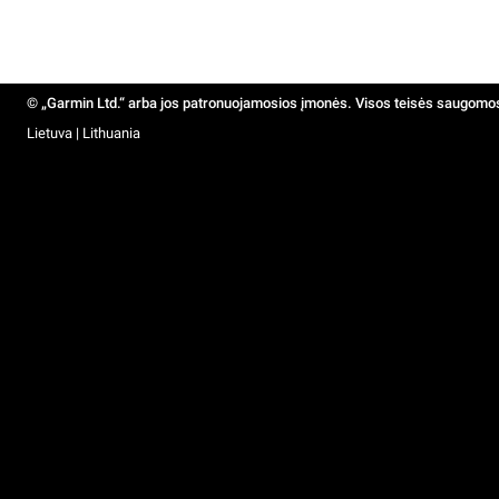
© „Garmin Ltd.“ arba jos patronuojamosios įmonės. Visos teisės saugomo
Lietuva | Lithuania