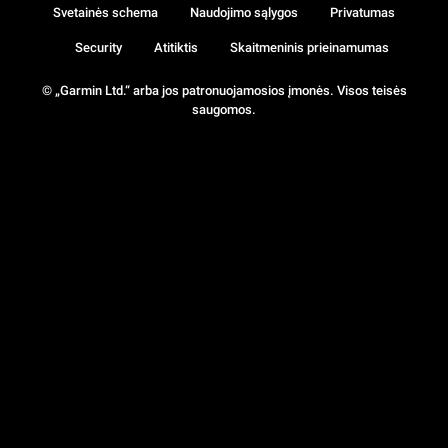
Svetainės schema
Naudojimo sąlygos
Privatumas
Security
Atitiktis
Skaitmeninis prieinamumas
© „Garmin Ltd.“ arba jos patronuojamosios įmonės. Visos teisės
saugomos.