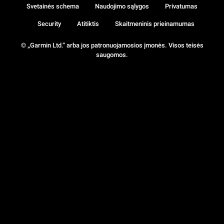
Svetainės schema
Naudojimo sąlygos
Privatumas
Security
Atitiktis
Skaitmeninis prieinamumas
© „Garmin Ltd.“ arba jos patronuojamosios įmonės. Visos teisės
saugomos.