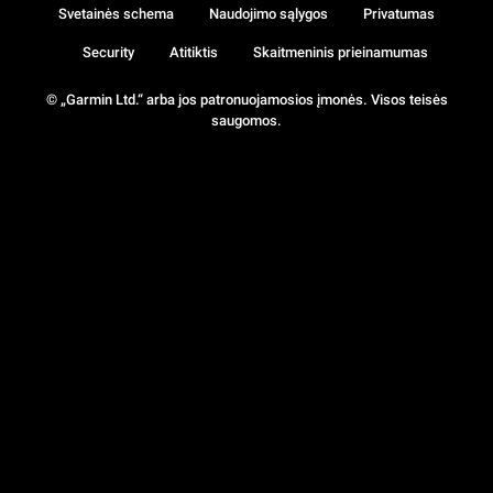
Svetainės schema
Naudojimo sąlygos
Privatumas
Security
Atitiktis
Skaitmeninis prieinamumas
© „Garmin Ltd.“ arba jos patronuojamosios įmonės. Visos teisės
saugomos.